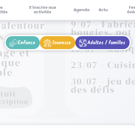
os
S’inscrire aux
Fes
Agenda
Actu
ités
activités
évè
Enfance
Jeunesse
Adultes / familles