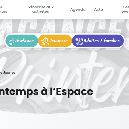
os
S’inscrire aux
Fes
Agenda
Actu
ités
activités
évè
Enfance
Jeunesse
Adultes / familles
ce Jeunes
intemps à l’Espace