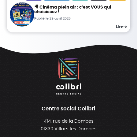
🎥 Cinéma plein air : c’est VOUS qui
choisissez !
Publié le 29 avril 2026
Lire
Centre social Colibri
414, rue de la Dombes
01330 Villars les Dombes