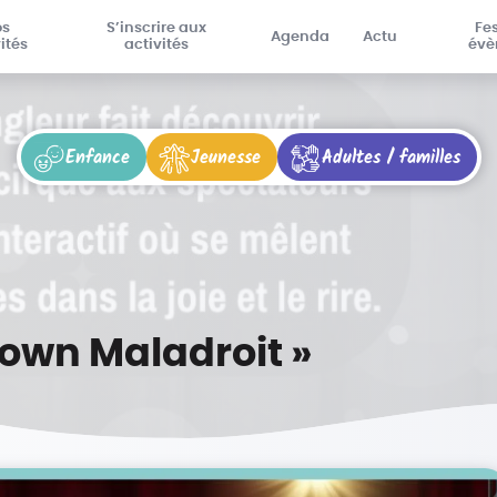
os
S’inscrire aux
Fes
Agenda
Actu
ités
activités
évè
Enfance
Jeunesse
Adultes / familles
lown Maladroit »