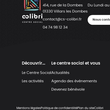
414, rue de la Dombes
Du Lundi au
01330 Villars les Dombes
contact@cs-colibri.fr
Nous cont
04 74 98 12 34
Découvrir...
Le centre social et vous
Le Centre Social
Actualités
Les activités
Agenda des évènements
Devenez bénévole
Mentions légales
Politique de confidentilité
Plan du site
Colibri