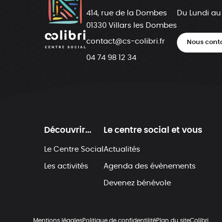
414, rue de la Dombes
Du Lundi au
01330 Villars les Dombes
contact@cs-colibri.fr
Nous cont
04 74 98 12 34
Découvrir...
Le centre social et vous
Le Centre Social
Actualités
Les activités
Agenda des évènements
Devenez bénévole
Mentions légales
Politique de confidentilité
Plan du site
Colibri