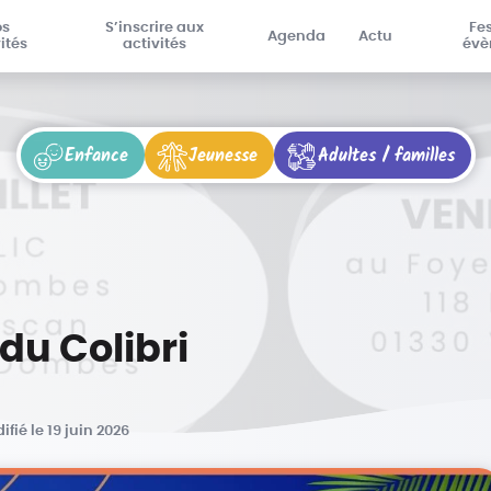
os
S’inscrire aux
Fes
Agenda
Actu
ités
activités
évè
Enfance
Jeunesse
Adultes / familles
du Colibri
ifié le 19 juin 2026