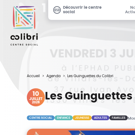
Découvrir le centre
N
social
Activ
Accueil
Agenda
Les Guinguettes du Colibri
10
Les Guinguettes 
JUILLET
2026
CENTRE SOCIAL
ENFANCE
JEUNESSE
ADULTES
FAMILLES
Mod