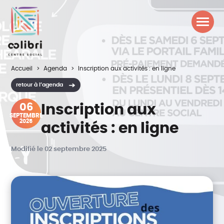
Accueil
Agenda
Inscription aux activités : en ligne
retour à l’agenda
06
Inscription aux
SEPTEMBRE
2025
activités : en ligne
Modifié le 02 septembre 2025