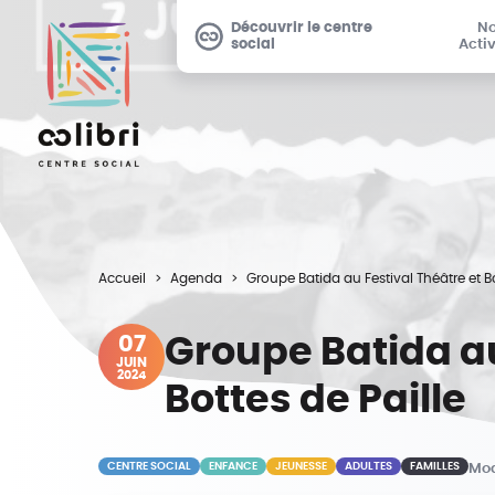
Découvrir le centre
N
social
Activ
Accueil
Agenda
Groupe Batida au Festival Théâtre et Bo
07
Groupe Batida au
JUIN
2024
Bottes de Paille
CENTRE SOCIAL
ENFANCE
JEUNESSE
ADULTES
FAMILLES
Mod