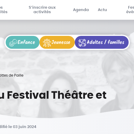
os
S’inscrire aux
Fes
Agenda
Actu
ités
activités
évè
Enfance
Jeunesse
Adultes / familles
ttes de Paille
 Festival Théâtre et
ifié le 03 juin 2024