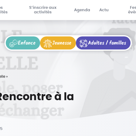
os
S’inscrire aux
Fes
Agenda
Actu
ités
activités
évè
Enfance
Jeunesse
Adultes / familles
lle »
Rencontre à la
25