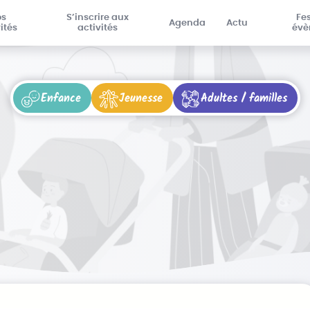
os
S’inscrire aux
Fes
Agenda
Actu
ités
activités
évè
Enfance
Jeunesse
Adultes / familles