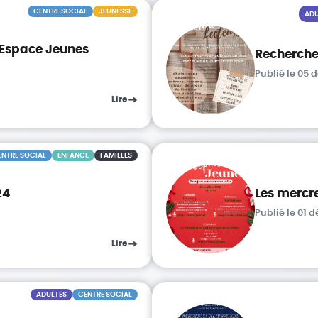
CENTRE SOCIAL
JEUNESSE
ADU
’Espace Jeunes
Recherche
Publié le 05
Lire
ENTRE SOCIAL
ENFANCE
FAMILLES
24
Les mercr
Publié le 01 
Lire
ADULTES
CENTRE SOCIAL