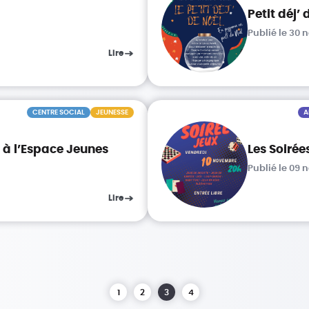
s
Petit déj’
Publié le 30
Lire
CENTRE SOCIAL
JEUNESSE
A
à l’Espace Jeunes
Les Soirée
Publié le 09
Lire
1
2
3
4