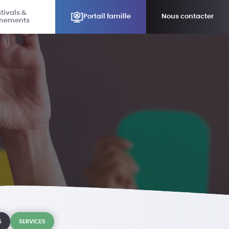
tivals &
Portail famille
Nous contacter
nements
S
SERVICES