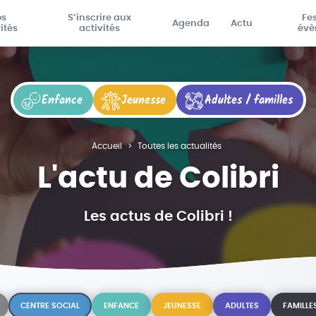
os
S’inscrire aux
Fes
Agenda
Actu
ités
activités
évè
Enfance
Jeunesse
Adultes / familles
Accueil
Toutes les actualités
L'actu de Colibri
Les actus de Colibri !
CENTRE SOCIAL
ENFANCE
JEUNESSE
ADULTES
FAMILLE